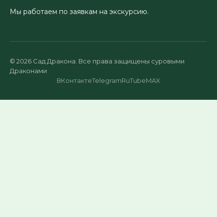
Мы работаем по заявкам на экскурсию.
© 2026 Сад Дракона. Все права защищены суровыми
Драконами
ВКонтакте
Telegram
RuTube
MAX