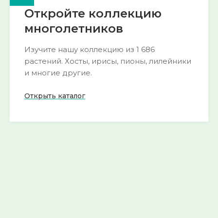
Откройте коллекцию
многолетников
Изучите нашу коллекцию из 1 686
растений. Хосты, ирисы, пионы, лилейники
и многие другие.
Открыть каталог
🌺 Пион
🍀 Горянка
193 сорта
54 сорта
Смотреть
Смотреть
→
→
🌱 Морозник
🌿 Хоста
52 сорта
290 сортов
Смотреть
Смотреть