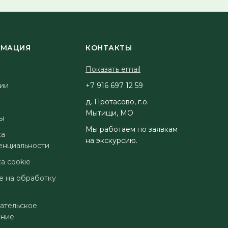
МАЦИЯ
КОНТАКТЫ
Показать email
ии
95 21 796 619 7+
д. Протасово, г.о.
Мытищи, МО
ы
Мы работаем по заявкам
ка
на экскурсию.
енциальности
а cookie
е на обработку
ательское
ение