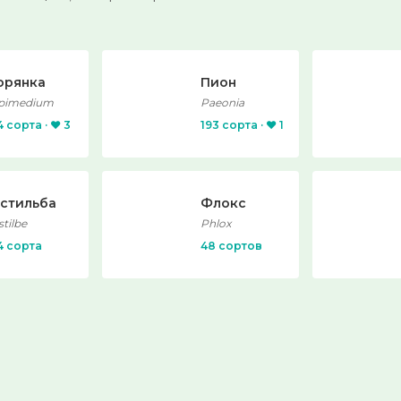
орянка
Пион
pimedium
Paeonia
4 сорта · ❤️ 3
193 сорта · ❤️ 1
стильба
Флокс
stilbe
Phlox
4 сорта
48 сортов