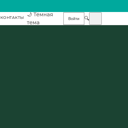
🌙
Тёмная
КОНТАКТЫ
🔍
Войти
тема