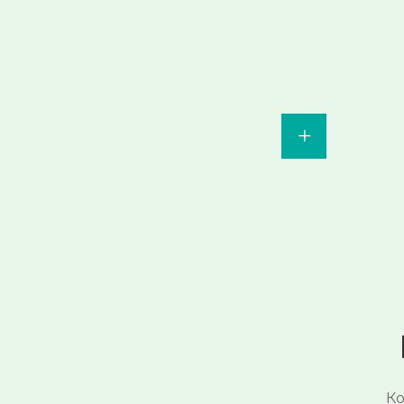
+
Пока нет активных акций
🌺
следите за
обновлениями
Смотреть →
Ко