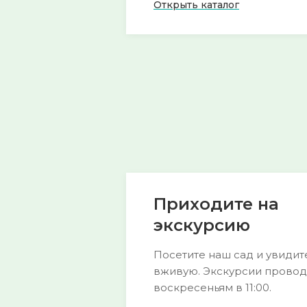
Открыть каталог
🍀 Горянка
🌱 Морозник
54 сорта
52 сорта
Смотреть →
Смотреть →
Приходите на
экскурсию
Посетите наш сад и увидит
вживую. Экскурсии провод
воскресеньям в 11:00.