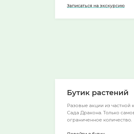
Записаться на экскурсию
Групповая экскурсия по саду
Для
🎪
🎪
Для любителе
организованных
садов.
групп
Узнать больш
Узнать больше →
Бутик растений
Разовые акции из частной 
Сада Дракона. Только само
ограниченное количество.