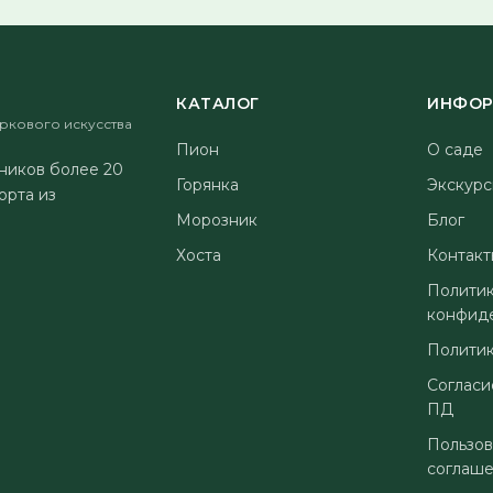
КАТАЛОГ
ИНФОР
ркового искусства
Пион
О саде
ников более 20
Горянка
Экскурс
орта из
Морозник
Блог
Хоста
Контакт
Полити
конфид
Политик
Согласи
ПД
Пользов
соглаш