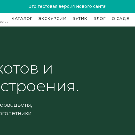
Это тестовая версия нового сайта!
КАТАЛОГ
ЭКСКУРСИИ
БУТИК
БЛОГ
О САДЕ
сства
котов и
строения.
Первоцветы,
ноголетники