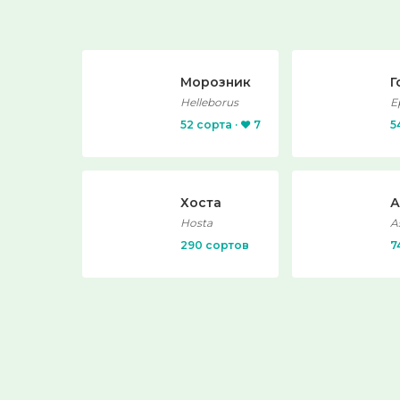
Морозник
Г
Helleborus
E
52 сорта · ❤️ 7
5
Хоста
А
Hosta
A
290 сортов
7